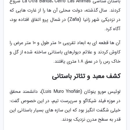
باستان شناسی La Otra Banda، Cerro Las Animas شروع
کردند. سال گذشته، دولت محلی آن ها را از غارت هایی که
در نزدیکی شهر زانیا (Zaña) در شمال پرو اتفاق افتاده بود،
آگاه کرد.
آن ها قطعه ای به ابعاد تقریبی 10 متر طول و 10 متر عرض را
کاوش کردند و علائم دیوارهای باستانی ساخته شده از گل و
خاک رس را در عمق 1.8 متری یافتند.
کشف معبد و تئاتر باستانی
لوئیس مورو ینوئان (Luis Muro Ynoñán)، دانشمند محقق
در موزه فیلد شیکاگو و سرپرست تیم، در این خصوص گفت:
خیلی شگفت انگیز بود که این سازه های بسیار باستانی این
قدر به سطح مدرن نزدیک بودند.