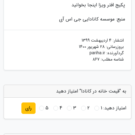
پکیج افتر ویزا اینجا بخوانید
منبع: موسسه کانادایی جی اس آی
انتشار:
4 اردیبهشت 1399
بروزرسانی:
28 شهریور 1400
گردآورنده:
pariha.ir
شناسه مطلب: 867
به "قیمت خانه در کانادا" امتیاز دهید
امتیاز دهید:
1
2
3
4
5
رای