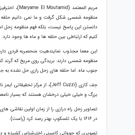
مریم المعتمد 
منظومه شمسی شکل گرفت و ما نمی دانیم حلقه ها
دانستن این پاسخ نیست، بلکه فهم منظومه زحل اس
کنیم که ارتباطی بین حلقه ها و ماه ها وجود دارد.
این معما مجذوب نمایندهیت منحصربه فردی دارد.
منظومه شمسی دارند: بریدگی روی مریخ که گرند کن
جنوب ماه. اما حلقه های زحل رازی حل نشده به ج
جف کازی (Jeff Cuzzi)، از مرکز
بزرگ و خیلی خیلی درخشان هستند که بسیار نامعمول
در 1616 با یک تلسکوپ بهتر رصد کرد (راست).
تصویری که جووانی کاسینی اخترشناس کشیده و در سال 1676 منتشر ش