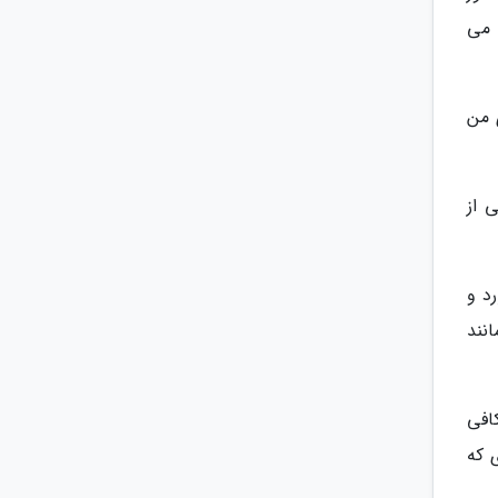
 می
 من
 از
د و
نند
کافی
 که