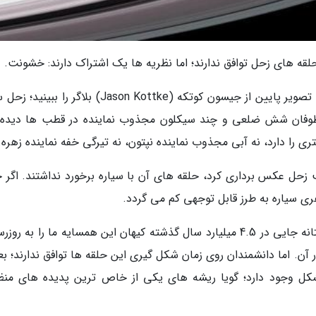
قه های زحل توافق ندارند؛ اما نظریه ها یک اشتراک دارند: خشونت.
زحل بدون حلقه هایش واقعاً خسته نماینده است. تصویر پایین از جیسون کوتکه (Jason Kottke) بلاگر ر
ک طوفان شش ضلعی و چند سیکلون مجذوب نماینده در قطب ها دیده
ی را دارد، نه آبی مجذوب نماینده نپتون، نه تیرگی خفه نماینده زهره.
ینی در سال 2013 از بالای قطب زحل عکس برداری کرد، حلقه های آن با سیاره برخورد نداشتند. اگر
 سیاره به طرز قابل توجهی کم می گردد.
حتی مریخ زنگ زده از این جالب تر است. خوشبختانه جایی در 4.5 میلیارد سال گذشته کیهان این همسایه ما را به 
ن. اما دانشمندان روی زمان شکل گیری این حلقه ها توافق ندارند؛ بعل
 وجود دارد؛ گویا ریشه های یکی از خاص ترین پدیده های منظ