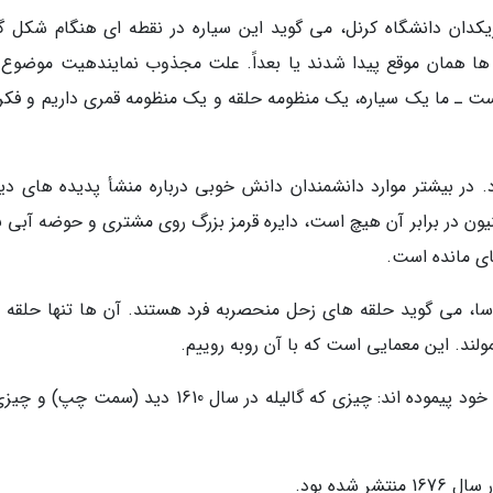
(Maryame El Moutamid)، اخترفیزیکدان دانشگاه کرنل، می گوید این سیاره در نقطه ای هنگام شکل
 همان موقع پیدا شدند یا بعداً. علت مجذوب نمایندهیت موضوع ت
ت ـ ما یک سیاره، یک منظومه حلقه و یک منظومه قمری داریم و فکر
 در بیشتر موارد دانشمندان دانش خوبی درباره منشأ پدیده های دی
یون در برابر آن هیچ است، دایره قرمز بزرگ روی مشتری و حوضه آبی ب
ای مانده است.
 تحقیقاتی ایمز ناسا، می گوید حلقه های زحل منحصربه فرد هستند. آن ها تنها حلقه
ند. این معمایی است که با آن روبه روییم.
تصاویر زحل راه درازی را از زمان اولین نقاشی های خود پیموده اند: چیزی که گالیله در سال 1610 دید (س
ده بود.