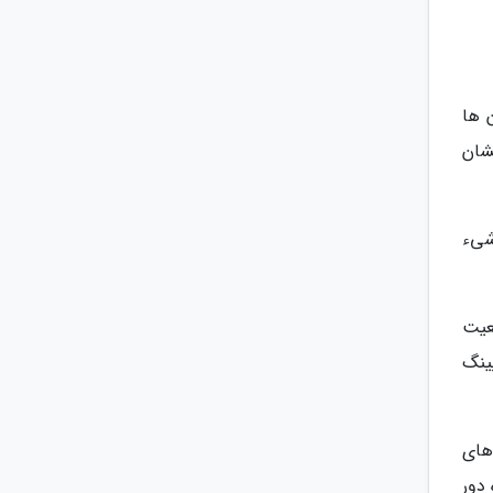
 ها
شان
شیء
عیت
ینگ
های
دور