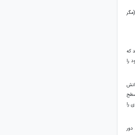
مگر
 که
چه ها خود را
گرانش
سطح
ی را
د دور