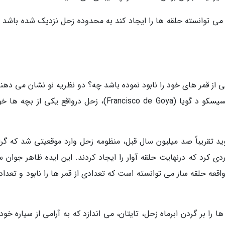
 می توانسته حلقه ها را ایجاد کند به محدوده زحل نزدیک شده باشد (
 از قمر های خود را نابود نموده باشد چه؟ دو نظریه نو نشان می دهند
درست مانند شاهکار خونین نقاش اسپانیایی، فرانسیسکو د گویا (Francisco de Goya)، زحل درواقع یکی از ب
سال 2016 ارائه شد، می گوید تقریباً صد میلیون سال قبل، منظومه زحل وارد موقعیتی شد که 
دی کرد که درنهایت حلقه آوار را ایجاد کردند. این ایده ظاهر جوان 
اقعه حلقه ساز می توانسته است که تعدادی از قمر ها را نابود و تعداد
ق به اواخر 2022، تقصیر حلقه ها را بر گردن ابرماه زحل، تایتان، می اندازد که به آرامی از سیاره خو