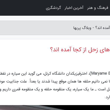
فرهنگ و هنر
آخرین اخبار
گردشگری
مده اند؟ - وبلاگ پریها
های زحل از کجا آمده اند؟
به گزارش وبلاگ پریها، مریم المعتمد (Maryame El Moutamid)، اخترفیزیکدان دانشگاه کرنل، می گوید این سیاره در 
ی دانیم حلقه ها همان موقع پیدا شدند یا بعداً. علت جذابیت مو
ل است ـ ما یک سیاره، یک منظومه حلقه و یک منظومه قمری داریم و 
رد.