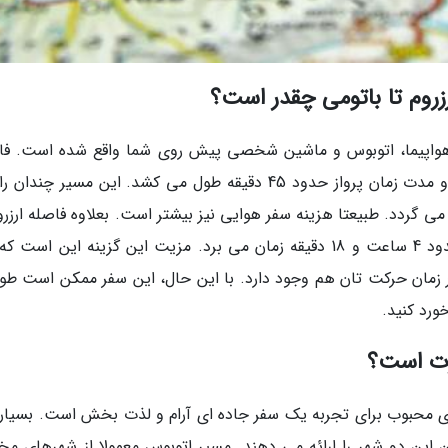
روم تا باتومی چقدر است؟
ه هواپیما، اتوبوس و ماشین شخصی پیش روی شما واقع شده است. فا
ارزروم تا باتومی با هواپیما تنها 195 کیلومتر است و مدت زمان پرواز حدود 45 دقیقه طول می کشد. این مسیر 
ی گردد. طبیعتا هزینه سفر هوایی نیز بیشتر است. بعلاوه فاصله ارزرو
باتومی با ماشین شخصی 295 کیلومتر است و حدود 4 ساعت و 18 دقیقه زمان می برد. مزیت این گزینه این ا
 در زمان حرکت تان هم وجود دارد. با این حال، این سفر ممکن است طول
ورد کنید.
رت است؟
های محبوب برای تجربه یک سفر جاده ای آرام و لذت بخش است. بسیاری
ین دو شهر را ارائه می دهند. مسیر اتوبوس معمولا از شهرهای مخ