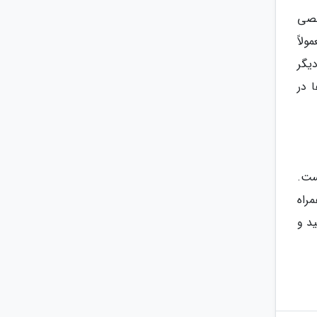
خصی
لاً
یگر
 در
ست.
راه
د و