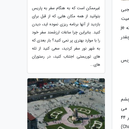
غیرممکن است که به هنگام سفر به پاریس
جبی
بتوانید از همه مکان هایی که از قبل برای
میت
بازدید از آنها برنامه ریزی نموده اید، دیدن
آن ها قابل توجه است. از سوغاتی های مقرون به صرفه مثل جاکلیدی هایی با طرح برج ایفل و تی شرت هایی با نوشته je
کنید. بنابراین چرا ساعات ارزشمند سفر خود
چقدر
را با موارد بهتری پر نمی کنید؟ بار بعدی که
به شهر نور سفر کردید، سعی کنید از تله
های توریستی اجتناب کنید، در رستوران
ریس
های...
چشم
 می
توانید از خانه شکلات (La Maison du Chocolat) بخرید. شکلات های Alain Ducasse شکلات ساز معروف پاریس، در 44
طعم مختلف از دیگر سوغاتی های محبوب این شهر است. صنایع دستی شکلاتی را از شارل شکلاتیه (Charles Chocolatier)