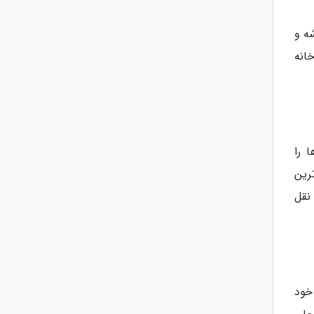
ه و
خانه
 را
رین
نقل
 خود