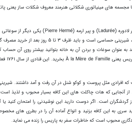
یا مجسمه های مینیاتوری شکلاتی هنرمند معروف شکلات ساز یعنی پات
ماکارون های رنگارنگ و سبک از قنادی های مشهور لادوره (Ladurée) و پیر ارمه (Pierre Hermé) یکی د
محبوب پاریس هستند البته توجه کنید که ماکارون، شیرینی حساسی است و باید ظرف 3 تا 5 روز بعد از 
 به عنوان سوغات و بردن آن به خانه بتوانید بیشتر روی آن حساب کن
انواع آب نبات و کارامل را از قدیمی ترین قنادی پاریس
ر پاریس است که افرادی مثل پروست و کوکو شنل در آن رفت و آمد داشتند. شیرین
 از آنجایی که هات چاکلت های این کافه بسیار محبوب و لذیذ است،
ز گردشگران است. اگر دوست دارید این نوشیدنی را امتحان کنید یا آن
ید سری به این کافه بزنید و انواع آماده آن را در بطری های مخصو
گاری محبوب است که خاطرات سفر به پاریس را زنده می نماید.