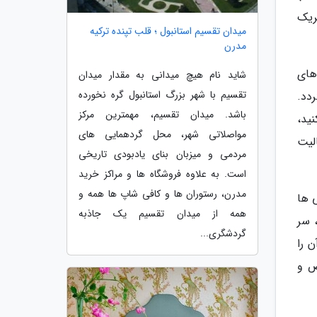
ریک
میدان تقسیم استانبول ؛ قلب تپنده ترکیه
مدرن
یگر از سوغاتی های
شاید نام هیچ میدانی به مقدار میدان
تقسیم با شهر بزرگ استانبول گره نخورده
خرید مصرف گردد.
باشد. میدان تقسیم، مهمترین مرکز
ید،
مواصلاتی شهر، محل گردهمایی های
 یعنی À la Mère de Famille بخرید. این قنادی از سال 1761 فعالیت
مردمی و میزبان بنای یادبودی تاریخی
است. به علاوه فروشگاه ها و مراکز خرید
مدرن، رستوران ها و کافی شاپ ها همه و
ی ها
همه از میدان تقسیم یک جاذبه
 سر
گردشگری...
 را
ص و