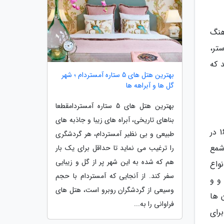
هنگ
تر،
 که
بهترین هتل های 5 ستاره آمستردام ؛ شهر
گل ها و آبراهه ها
بهترین هتل های 5 ستاره آمستردامقطعا
بناهای تاریخی، آبراه های زیبا و جاذبه های
یکی از سوغاتی های شهر نور، شمع است. قدیمی ترین شمع ساز جهان یعنی کلود ترودن (Claude Trudon) از سال 1643 در
طبیعی و بی نظیر آمستردام، هر گردشگری
شمع
را ترغیب می نماید تا حداقل برای یک بار
هم که شده به این شهر پر از گل و زیبایی
واع
سفر کند. از آنجایی که آمستردام با حجم
و و
وسیعی از گردشگران روبرو است، هتل های
 ها
فراوانی را به...
رای