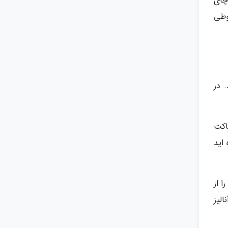
قه مند به چای
 چای را در قوطی
 در
اکت
اید
ا از
الیز