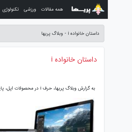
همه مقالات
ورزشی
تکنولوژی
داستان خانواده i - وبلاگ پریها
داستان خانواده i
به گزارش وبلاگ پریها، حرف i در محصولات اپل، پای ثابت است. اما دقیقا تعیین نیست که مفهومش چیست؟