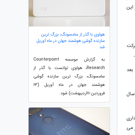
کنون برای خریداری هر سهم از شرکت اپل باید 3 برابر این
هواوی با گذر از سامسونگ، بزرگ ترین
سازنده گوشی هوشمند جهان در ماه آوریل
 همگام شد. در سال 2001 معاون شرکت
شد
به گزارش موسسه Counterpoint
Research، هواوی توانست با گذر از
بعد
سامسونگ، بزرگ ترین سازنده گوشی
هوشمند جهان در ماه آوریل (13
فروردین-11اردیبهشت) شود.
 سال
ریداری
تر می