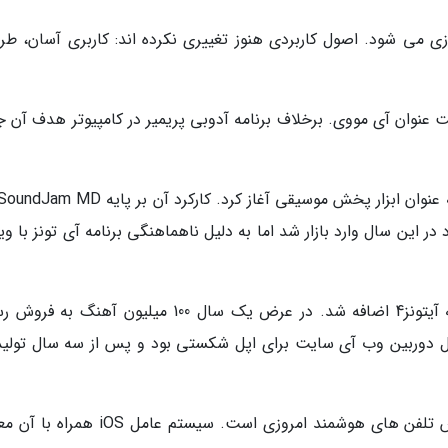
راه اندازی می شود. اصول کاربردی هنوز تغییری نکرده اند: کاربری آسان، ط
ت اپل تحت عنوان آی مووی. برخلاف برنامه آدوبی پریمیر در کامپیوتر هدف آن
2000 خریداری کرد. آیپاد در این سال وارد بازار شد اما به دلیل ناهماهنگی برنامه آی تونز با و
آی تونز استور و آی سایت 2003: آی تونز استور به آیتونز4 اضافه شد. در عرض یک سال 100 میلیون آهن
ثال دوربین وب آی سایت برای اپل شکستی بود و پس از سه سال تولید
آیفون و iOS 2007: وجود آیفون دلیلی برای گسترش تلفن های هوشمند امروزی است. سیستم عام