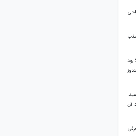
راحی
 جذب
آی تونز و آی پاد 2001: آی تونز در ابتدا کار خود را به عنوان ابزار پخش موسیقی آغاز کرد. کارکرد آن بر پایه SoundJam MD بود
یندوز
گ به فروش رسید.
 آن
ل iOS همراه با آن معرفی