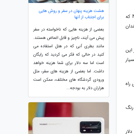
هشت هزینه پنهان در سفر و روش هایی
جابز دو چیز را که اپل در آن زمان شدیدا به آنها نیاز داشت به همراه خود آورد. یکی از آنها سیستم عامل NeXTStep که
برای اجتناب از آنها
ندان
بعضی از هزینه هایی که ناخواسته در سفر
پیش می آیند، ناچیز و قابل اغماض هستند.
مانند بطری آبی که در هتل استفاده می
 این
کنید در حالی که فکر می کردید که رایگان
بلیغات نشان داده شد پسربچه ای 7 ساله بسیار
است اما سه دلار برای شما هزینه خواهد
داشت. اما بعضی از هزینه های سفر، مثل
ورودی گردشگاه های مختلف، ممکن است
راه
هزاران دلار به بودجه...
رنگ
در سال 1999 پس از مدت ها شرکت اپل به سوددهی رسیده و تا سال 2000 قیمت سهام آن 300 درصد رشد کرد و به 114 دلار