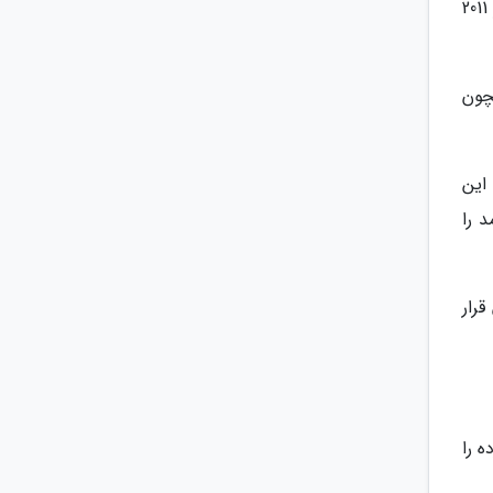
بنابراین شرکت اپل باید در آینده به دنبال بازار جدیدی باشد اما متاسفانه امروزه روز بصیرت استیو جابز را که در 5 اکتبر 2011
چون
این
مد را
رار
ه را