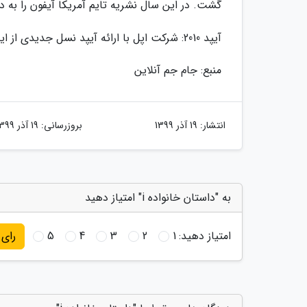
گشت. در این سال نشریه تایم آمریکا آیفون را به 
آیپد 2010: شرکت اپل با ارائه آیپد نسل جدیدی از این ابزار را این بار به عنوان تبلت ارائه کرد.
منبع: جام جم آنلاین
انتشار:
19 آذر 1399
بروزرسانی:
19 آذر 1399
به "داستان خانواده i" امتیاز دهید
امتیاز دهید:
1
2
3
4
5
رای