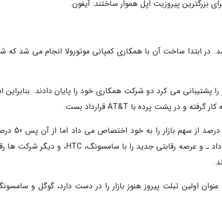
ی بزرگترین پیروزیت اپل هموار ساختند: آیفون.
رت فون افسانه ای از سال 2004 آغاز شد. در ابتدا ساخت آن با همکاری کمپانی موتورولا انجام می شد که
موتورولا که آی تونز را پشتیبانی می کرد دو شرکت همکاری خود را پایان دادند. بنابراین 
نتایج کاملا گویا هستند: در سال 2010 آیفون تنها 4 درصد از سه
فروش گوشی های تلفن همراه را به خود اختصاص داد ـ و عرصه رقابتی جدید را با سامسونگ، HTC، و د
د.
عنوان اولین تبلت پیروز هنوز بازار را در دست دارد، گوگل و سامسونگ