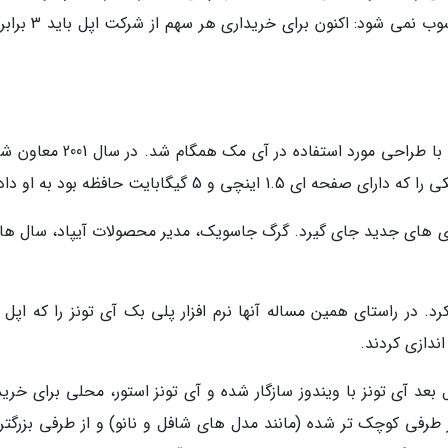
رسید. البته این رقم در مقایسه با امروز عددی محسوب نمی شود: ا
اپل از آن جهت به رشد اینچنینی خود ادامه داد که با طراحی مورد استفاده در آی مک
نچی و 5 گیگابایت حافظه بود به او داد.
ری های جدید جای گیرد. گرگ جاسویک، مدیر محصولات آیپاد، سال ها 
رد. در راستای همین مساله آنها نرم افزار پلی بک آی تونز را که اپل
یروزیت اصلی زمانی به دست آمد که 3 سال بعد آی تونز با ویندوز سازگار شده و آی تونز استور، محلی برای خ
وسیقی شد. تا سال 2007 آی پاد از طرفی کوچک تر شده (مانند مدل های شافل و نانو) و از طرفی بزرگ