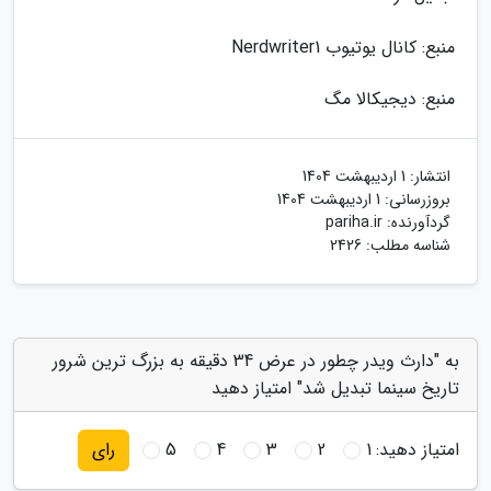
منبع: کانال یوتیوب Nerdwriter1
منبع: دیجیکالا مگ
انتشار:
1 اردیبهشت 1404
بروزرسانی:
1 اردیبهشت 1404
گردآورنده:
pariha.ir
شناسه مطلب: 2426
به "دارث ویدر چطور در عرض 34 دقیقه به بزرگ ترین شرور
تاریخ سینما تبدیل شد" امتیاز دهید
امتیاز دهید:
1
2
3
4
5
رای