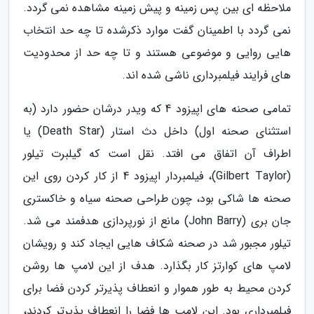
ملاحظه ای بین پس زمینه و پیش زمینه مشاهده نمی گردد.
نمی گردد با اطمینان گفت موارد ذکرشده تا چه حد انتخاب
هایی روایی و موضوعی هستند و تا چه حد از محدودیت
های فرایند فیلمبرداری ناشی شده اند.
تمامی صحنه های اپیزود 4 که ویدر درشان حضور دارد (به
استثنای صحنه اول) داخل دث استار (Death Star) یا
اطراف آن اتفاق می افتد. نقل است که گیلبرت تیلور
(Gilbert Taylor)، فیلمبردار اپیزود 4 از کار کردن روی این
صحنه ها شاکی بود، چون طراحی صحنه سیاه و خاکستری
جان بری (John Barry) مانع از نورپردازی هدفمند می شد.
تیلور مجبور شد در صحنه شکاف هایی ایجاد کند و رویشان
لامپ های کوارتز کار بگذارد. هدف از این لامپ ها روشن
کردن محیط به طور هموار و انعطاف پذیرتر کردن فضا برای
فیلمبرداری بود. این لامپ ها فضا را انعطاف پذیرتر کردند،