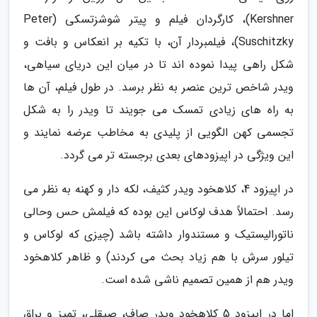
Kershner)، کارگردان فیلم و پیتر شوشزتسکی (Peter
Suschitzky)، فیلمبردار آن، با تکیه بر انعکاس و بافت و
شکل راهی پیدا نموده اند تا در میان این دریای سیاهی،
ویدر شاخص ترین عنصر به نظر برسد. در طول فیلم، آن ها
به راه های زیادی تمسک می جویند تا ویدر را به شکل
تجسمی کهن الگویی از پلیدی به مخاطب عرضه نمایند و
این ویژگی در اپیزودهای بعدی برجسته تر می گردد.
در اپیزود 4، کلاهخود ویدر کثیف، لکه دار و کهنه به نظر می
رسد. احتمالاً هدف لوکاس این بوده که فیلمش حس وحالی
ناتورالیستیک و مستندوار داشته باشد (چیزی که لوکاس و
تیلور سرش با هم زیاد بحث می کردند) و ظاهر کلاهخود
ویدر هم از همین تصمیم ناشی شده است.
اما در اپیزود 5 کلاهخود ویدر صاف، صیقلی، تمیز و براق