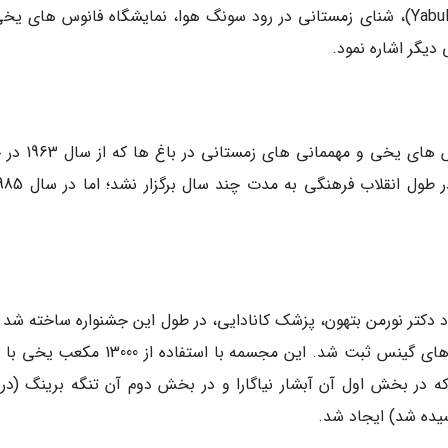
در پیست بین المللی اسکی یابولی (Yabuli Ski Resort)، شنای زمستانی در رود سونگ هوا، نمایشگاه فانوس های 
تاریخ شروع برگزاری این جشنواره به نمایش فانوس های یخ
 و به یاد دکتر نورمن بتهون، پزشک کانادایی، در طول این جشنواره ساخته شد 
عنوان بزرگ ترین مجسمه یخی دنیا در کتاب رکوردهای گینس ثبت شد. این مجسمه با استفاده از
ش ساخته شد که در بخش اول آن آبشار نیاگارا و در بخش دوم آن تنگه برینگ (در
یده شد) ایجاد شد.