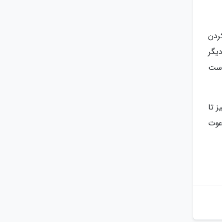
ردن
یگر
است
 تا
عوت