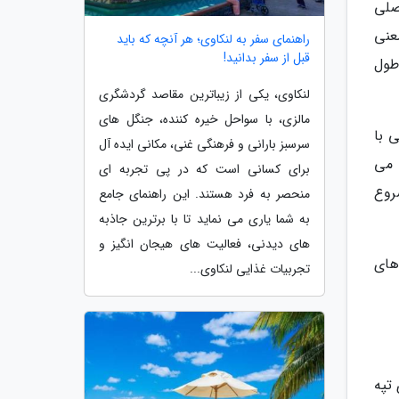
صلی
 اسنو ورلد هاربین (Ice and snow world) به معنی
راهنمای سفر به لنکاوی؛ هر آنچه که باید
قبل از سفر بدانید!
Songhua Ri) است که در طول
لنکاوی، یکی از زیباترین مقاصد گردشگری
مالزی، با سواحل خیره کننده، جنگل های
 با
سرسبز بارانی و فرهنگی غنی، مکانی ایده آل
مایی می
برای کسانی است که در پی تجربه ای
روع
منحصر به فرد هستند. این راهنمای جامع
به شما یاری می نماید تا با برترین جاذبه
های دیدنی، فعالیت های هیجان انگیز و
های
تجربیات غذایی لنکاوی...
تپه