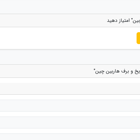
ین" امتیاز دهید
 یخ و برف هاربین چین"