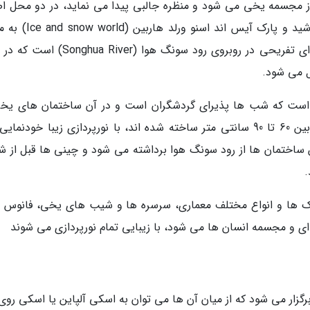
از مجسمه یخی می شود و منظره جالبی پیدا می نماید، در دو محل ا
یعنی پارک سان آیلند (Sun Island) یا جزیره خورشید و پارک آیس اند
دنیای یخ و برف برگزار می شود. سان ایلند ناحیه ای تفریحی در روبروی رود سونگ هوا (ver
 می شود.
ه است که شب ها پذیرای گردشگران است و در آن ساختمان های یخی
اندازه های واقعی که با تکه های یخ با ضخامت بین 60 تا 90 سانتی متر ساخته شده اند، با نورپردازی زیبا خودن
 ساختمان ها از رود سونگ هوا برداشته می شود و چینی ها قبل از ش
.
ک ها و انواع مختلف معماری، سرسره ها و شیب های یخی، فانوس 
و مجسمه انسان ها می شود، با زیبایی تمام نورپردازی می شوند
گزار می شود که از میان آن ها می توان به اسکی آلپاین یا اسکی روی 