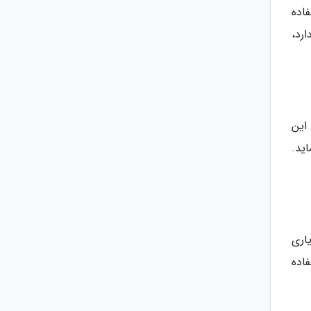
اده
رد،
این
ید.
اری
اده