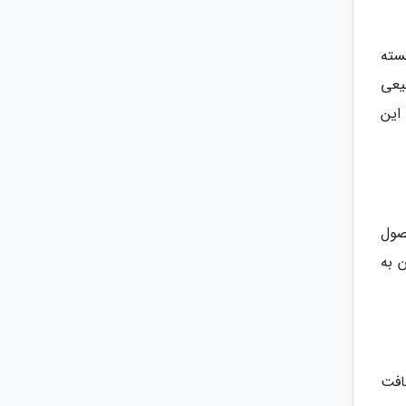
سته
یعی
این
صول
وان به
افت