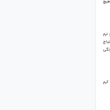
هیچ
نرم
یاج
نگی
کرم