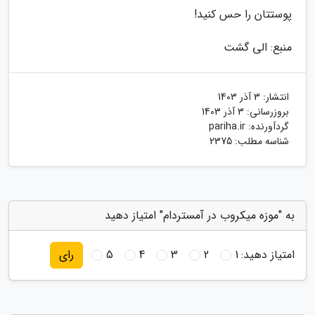
پوستتان را حس کنید!
منبع: الی گشت
انتشار:
3 آذر 1403
بروزرسانی:
3 آذر 1403
گردآورنده:
pariha.ir
شناسه مطلب: 2375
به "موزه میکروب در آمستردام" امتیاز دهید
امتیاز دهید:
1
2
3
4
5
رای