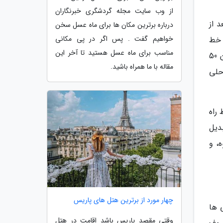
از وب سایت مجله گردشگری خبرنگاران
ه بعد از
درباره برترین مکان ها برای ماه عسل سخن
خواهیم گفت . پس اگر در پی مکانی
30 روز آفتابی در سال، 115 کیلومتر خط
مناسب برای ماه عسل هستید تا آخر این
ساحلی، 18 زمین گلف، 14 پیست اسکی و 3000 رستوران این منطقه عایدی کسب می نماید. هر ساله کوت دازور میزبان 50
مقاله با ما همراه باشید.
ساحلی
 خط راه
بدیل
، و
چهار مورد از برترین هتل های پاریس
ی ها
وقتی مقصد پاریس باشد اقامت در هتل