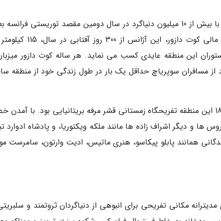
فرنچ ریویرا (یا کوت دازور) در جنوب شرقی فرانسه با بیش از 10 میلیون دنیاگرد در سال دومین مقصد توریستی فرانس
منطقه پاریس است. بر اساس آمار آژانس توسعه مالی کوت دازور، این آژانس از 0
مسافران کشتی سوپریاچ است و 90 درصد از مسافران سوپریاچ حداقل یک بار در طول زندگی خود از منطقه 
منطقه ساحلی فرنچ ریویرا در فرانسه در اواخر قرن 18 این منطقه تفریحگاه زمستانی قشر مرفه بریتانیایی بود. با آمدن
وس ها و دیگر اشراف زاده ها مانند ملکه ویکتوریا، و پادشاه ادوارد ت
دگانی همانند پابلو پیکاسو، هنری ماتیس، ادیت وارتون، سامرست موه
ل فرانسوی دریای مدیترانه مکانی تفریحی برای انبوهی از دنیاگردان ثروتمند و سلبریت