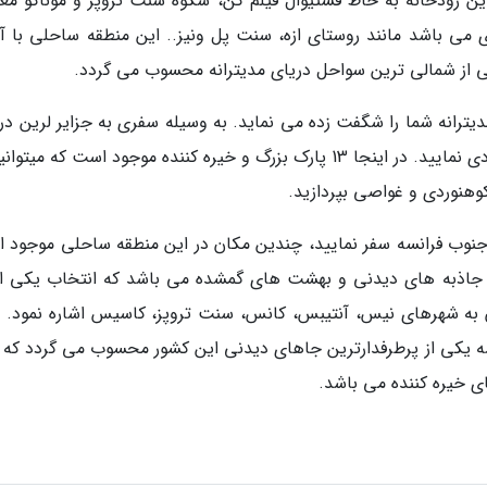
ین رودخانه به خاط فستیوال فیلم کن، شکوه سنت تروپز و موناکو مع
 می باشد مانند روستای ازه، سنت پل ونیز.. این منطقه ساحلی با آ
 از شمالی ترین سواحل دریای مدیترانه محسوب می گردد.
دیترانه شما را شگفت زده می نماید. به وسیله سفری به جزایر لرین در
منطقه داشته باشید و یا از سواحل شنی ماندلیو بازدی نمایید. در اینجا 13 پارک بزرگ و خیره کننده موجود است که می
وهنوردی و غواصی بپردازید.
جنوب فرانسه سفر نمایید، چندین مکان در این منطقه ساحلی موجود 
 از جاذبه های دیدنی و بهشت های گمشده می باشد که انتخاب یکی از
 به شهرهای نیس، آنتیبس، کانس، سنت تروپز، کاسیس اشاره نمود. ف
نسه یکی از پرطرفدارترین جاهای دیدنی این کشور محسوب می گردد که پر
ی خیره کننده می باشد.