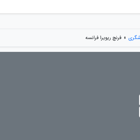
شگری
»
فرنچ ریویرا فرانسه