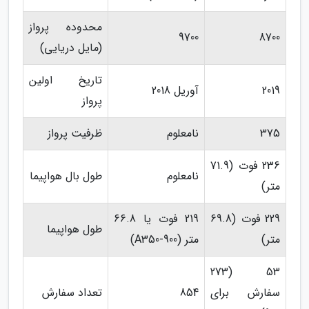
محدوده پرواز
9700
8700
(مایل دریایی)
تاریخ اولین
2019
آوریل 2018
پرواز
375
نامعلوم
ظرفیت پرواز
236 فوت (71.9
نامعلوم
طول بال هواپیما
متر)
229 فوت (69.8
219 فوت یا 66.8
طول هواپیما
متر)
متر (A350-900)
53 (273
سفارش برای
854
تعداد سفارش