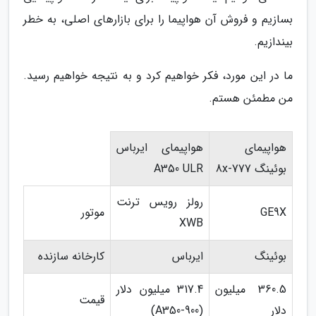
بسازیم و فروش آن هواپیما را برای بازارهای اصلی، به خطر
بیندازیم.
ما در این مورد، فکر خواهیم کرد و به نتیجه خواهیم رسید.
من مطمئن هستم.
هواپیمای
هواپیمای ایرباس
بوئینگ 777-8x
A350 ULR
رولز رویس ترنت
GE9X
موتور
XWB
بوئینگ
ایرباس
کارخانه سازنده
360.5 میلیون
317.4 میلیون دلار
قیمت
دلار
(A350-900)