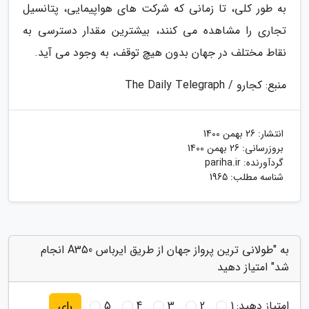
به طور کلی، تا زمانی که شرکت های هواپیمایی، پتانسیل
تجاری را مشاهده می کنند، بیشترین مقدار دسترسی به
نقاط مختلف در جهان بدون هیچ توقف، به وجود می آید.
منبع: کجارو / The Daily Telegraph
انتشار:
26 بهمن 1400
بروزرسانی:
26 بهمن 1400
گردآورنده:
pariha.ir
شناسه مطلب: 1965
به "طولانی ترین پرواز جهان از طریق ایرباس A350 انجام
شد" امتیاز دهید
امتیاز دهید:
1
2
3
4
5
رای