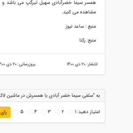
همسر سیما خضرآبادی سهیل تیرگپ می باشد و د
مشاهده می کنید.
منبع : ساعد نیوز
منبع: رکنا
انتشار:
20 دی 1400
بروزرسانی:
20 دی 1400
به "سلفی سیما خضر آبادی با همسرش در ماشین لاکچ
امتیاز دهید:
1
2
3
4
5
رای