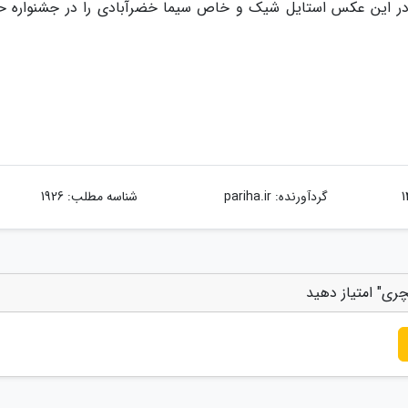
ر این عکس استایل شیک و خاص سیما خضرآبادی را در جشنواره ح
گردآورنده:
pariha.ir
شناسه مطلب: 1926
ری" امتیاز دهید