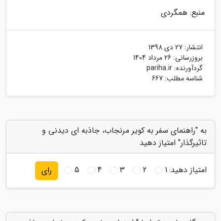
منبع: همگردی
انتشار:
27 دی 1398
بروزرسانی:
26 مرداد 1404
گردآورنده:
pariha.ir
شناسه مطلب: 667
به "راهنمای سفر به کویر مرنجاب، جاذبه ای دیدنی و
تاثیرگذار" امتیاز دهید
امتیاز دهید:
1
2
3
4
5
رای