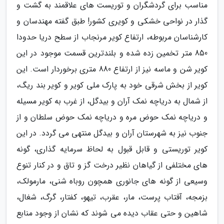
مناسب برای گردشگران و توریست های علاقمند به گشت و
گذار در نواحی خشکی و کویری کشور! طبق گفته مهندسان و
کارشناسان مربوطه، ارتفاع کویر مرنجاب از سطح دریا حدودا
850 متر تخمین زده شده و بلندترین قسمت موجود در این
کویر شن و ماسه نیز از ارتفاع 880 متری برخوردار است. این
کویر از بخش شرقی خود به پارک ملی کویر و کویر بند ریگ،
از شمال به دریاچه نمک آران و بیدگل، از غرب به کویر مسیله
و دریاچه نمک حوض مره و دریاچه نمک حوض سلطان و از
جنوب نیز به شهرستان آران و بیدگل منتهی می گردد. در این
کویر توریستی و قابل قبول به لحاظ سرمایه گذاری، گونه
های مختلفی از گیاهان نظیر درخت گز و تاق و در کنار تنوع
وسیعی از گونه های جانوری همچون روباه شنی، مارمولک،
بزمجه، آفتاب پرست، مار، عقرب، تیهو، کفتار، گرگ، شغال،
شاهین و حتی عقاب دیده می شوند که نشان از وجود منابع