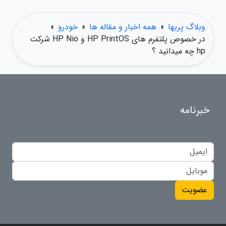
وبلاگ پریها
»
همه اخبار و مقاله ها
»
خودرو
»
در خصوص پلتفرم های HP PrintOS و HP Nio شرکت
hp چه میدانید ؟
خبرنامه
عضویت