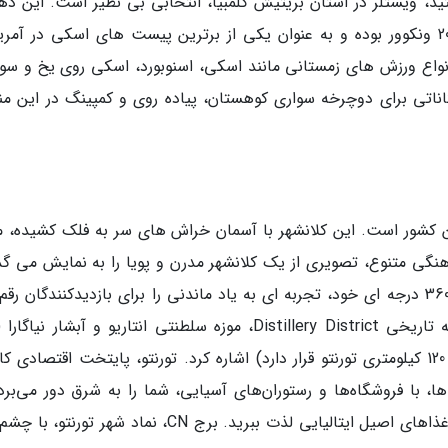
د، ویستلر در استان بریتیش کلمبیا، انتخابی بی نظیر است. این ده
کوهستانی، میزبان بازی های المپیک زمستانی 2010 ونکوور بوده و به عنوان یکی از برترین پیست های اسکی در آ
نواع ورزش های زمستانی مانند اسکی، اسنوبورد، اسکی روی یخ و سور
ناتی برای دوچرخه سواری کوهستان، پیاده روی و کمپینگ در این من
ین کشور است. این کلانشهر با آسمان خراش های سر به فلک کشیده، مر
نگی متنوع، تصویری از یک کلانشهر مدرن و پویا را به نمایش می گذا
برج CN نماد شاخص تورنتو بوده و با چشم انداز 360 درجه ای خود، تجربه ای به یاد ماندنی را برای بازدیدکنندگان 
زند. از دیگر جاذبه های تورنتو می توان به منطقه تاریخی Distillery District، موزه سلطنتی انتاریو و آبشار نی
درست خواندید! آبشار نیاگارا دیگری نیز در حدود 120 کیلومتری تورنتو قرار دارد) اشاره کرد. تورنتو، پایتخت اقتصادی 
 با فروشگاه‌ها و رستوران‌های آسیایی، شما را به شرق دور می‌برد،
حالی که در محله‌ی ایتالیایی‌ها، می‌توانید از طعم غذاهای اصیل ایتالیایی لذت ببرید. برج CN، نماد شهر تور