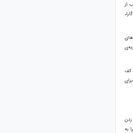
ب از
ارا،
های
ه‌ی
 کف
رای
زدن
ما را به