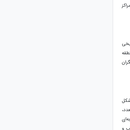
اکز
یخی
طقه
شگران
 شکل
دد،
ه‌ای
آب و