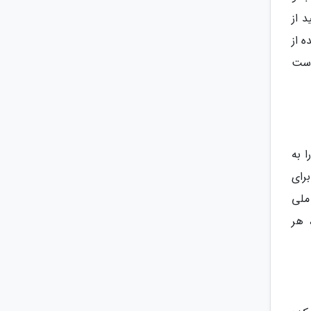
 از
 از
است
 به
رای
ر می رود. پارک ملی Banff و پارک ملی
 هر