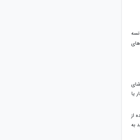
نسه
های
شای
ار یا
ده از
 به