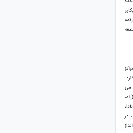
کده
مریکای
تمه
طقه
اکز
رد.
رقم می
اگارا (بله،
کانادا،
 در
نتو، با چشم‌انداز