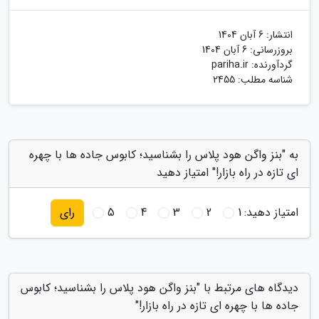
انتشار:
6 آبان 1404
بروزرسانی:
6 آبان 1404
گردآورنده:
pariha.ir
شناسه مطلب: 2455
به "بنز واگن هود پلاس را بشناسید؛ کابوس جاده ها با چهره
ای تازه در راه بازار!" امتیاز دهید
امتیاز دهید:
1
2
3
4
5
رای
دیدگاه های مرتبط با "بنز واگن هود پلاس را بشناسید؛ کابوس
جاده ها با چهره ای تازه در راه بازار!"