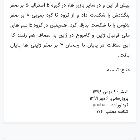
پیش از این و در سایر بازی ها، در گروه B استرالیا 5 بر صفر
بنگلادش را شکست داد و از گروه G کره جنوبی 8 بر صفر
لائوس را با شکست بدرقه کرد. همچنین در گروه E تیم های
ملی فوتبال ژاپن و کامبوج در ژاپن به مصاف هم رفتند که
این ملاقات در پایان با رجحان 3 بر صفر ژاپنی ها پایان
یافت.
منبع: تسنیم
انتشار:
8 بهمن 1398
بروزرسانی:
6 مهر 1399
گردآورنده:
pariha.ir
شناسه مطلب: 704