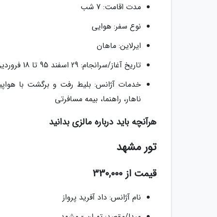
مدت اقامت: 7 شب
نوع سفر: هوایی
ایرلاین: ماهان
تاریخ آغاز/سرانجام: 29 اسفند 95 تا 18 فروردین 96
خدمات آژانس: بلیط رفت و برگشت با هواپی
ناهار، راهنما، بیمه مسافرتی
هرآنچه باید درباره مالزی بدانید
تور مشهد
قیمت از 330,000
نام آژانس: داد آفرید پرواز
مبدا/مقصد: تهران - مشهد