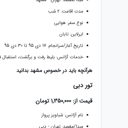
مدت اقامت: 2 شب
نوع سفر: هوایی
ایرلاین: تابان
تاریخ آغاز/سرانجام: 17 دی 95 تا 30 دی 95
خدمات آژانس: بلیط رفت و برگشت، استقبال فر
هرآنچه باید در خصوص مشهد بدانید
تور دبی
قیمت از: 1,350,000 تومان
نام آژانس: شباویز پرواز
مبدا/مقصد: تهران - دبی