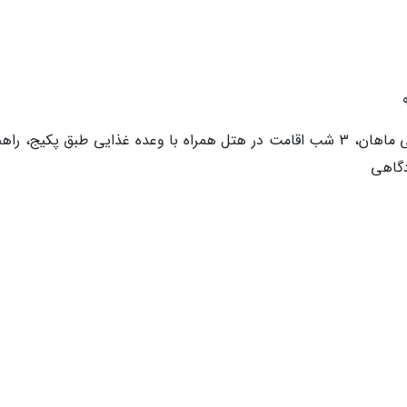
خدمات آژانس: پرواز رفت و برگشت هواپیمایی ماهان، 3 شب اقامت در هتل همراه با وعده غذایی طبق پکیج، 
دگاهی