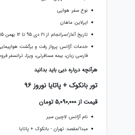
نوع سفر: هوایی
ایرلاین: ماهان
تاریخ آغاز/سرانجام: از 21 دى 95 تا 12 بهمن 95
فارسی زبان، بیمه مسافرتی، ویزا، ترانسفر فرو
هرآنچه درباره دبی باید بدانید
تور بانکوک + پاتایا نوروز 96
قیمت از 5,090,000 تومان
نام آژانس: لاچین سیر
مبدا/مقصد: تهران - بانکوک + پاتایا