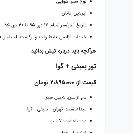
نوع سفر: هوایی
ایرلاین: تابان
تاریخ آغاز/سرانجام: 17 دی 95 تا 30 دی 95
خدمات آژانس: بلیط رفت و برگشت، استقبال 
هرآنچه باید درباره کیش بدانید
تور بمبئی + گوا
قیمت از: 2،895،000 تومان
نام آژانس: لاچین سیر
مبدا/مقصد: تهران - بمبئی - گوا
مدت اقامت: 7 شب
نوع سفر: هوایی