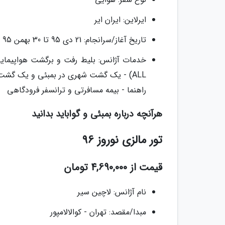
ایرلاین: ایران ایر
تاریخ آغاز/سرانجام: 21 دی 95 تا 30 بهمن 95
ALL) - یک گشت شهری در بمبئی و یک گشت 
راهنما - بیمه مسافرتی و ترانسفر فرودگاهی
هرآنچه درباره بمبئی و گواباید بدانید
تور مالزی نوروز 96
قیمت از 4,690,000 تومان
نام آژانس: لاچین سیر
مبدا/مقصد: تهران - کوالالامپور